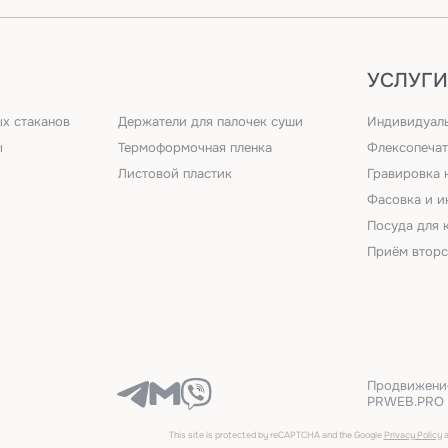
УСЛУГИ
х стаканов
Держатели для палочек суши
Индивидуаль
ы
Термоформочная пленка
Флексопечат
Листовой пластик
Гравировка 
Фасовка и и
Посуда для 
Приём втор
Продвижение
PRWEB.PRO
This site is protected by reCAPTCHA and the Google
Privacy Policy
a