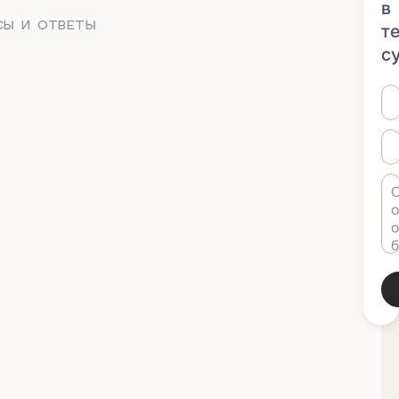
в
СЫ И ОТВЕТЫ
т
с