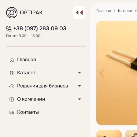
Главная
Каталог
+38 (097) 283 09 03
Пн-пт: 9:00 — 18:00
Главная
Каталог
Крышки для бумажных
Решения для бизнеса
стаканов
Индивидуальный продукт
О компании
Пластиковые стаканы
Флексопечать на стаканах
Доставка и оплата
Контакты
Стаканы для розсады
Гравировка на крышках
FAQ
Стаканы под запайку
Фасовка и индивидуальная
Отзывы
Упаковка для тортов