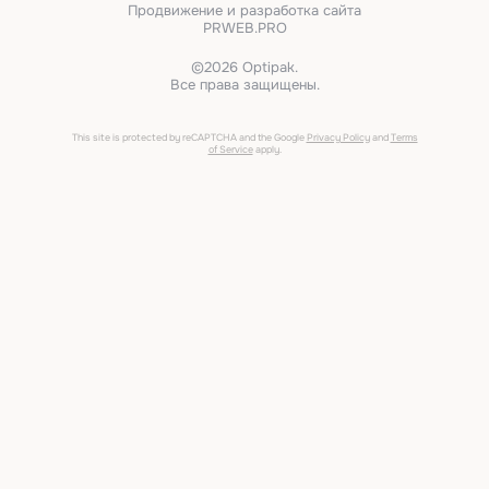
Продвижение и разработка сайта
PRWEB.PRO
©2026 Optipak.
Все права защищены.
This site is protected by reCAPTCHA and the Google
Privacy Policy
and
Terms
of Service
apply.