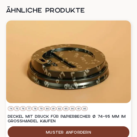
ÄHNLICHE PRODUKTE
74
75
76
77
78
79
80
81
82
85
90
91
95
DECKEL MIT DRUCK FÜR PAPIERBECHER Ø 74–95 MM IM
GROSSHANDEL KAUFEN
Muster anfordern