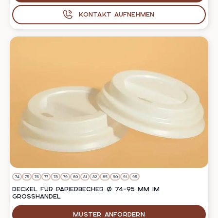
Kontakt aufnehmen
74
75
76
77
78
79
80
81
82
85
90
91
95
DECKEL FÜR PAPIERBECHER Ø 74–95 MM IM
GROSSHANDEL
Muster anfordern