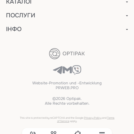
КАТАЛОГ
ПОСЛУГИ
ІНФО
Website-Promotion und -Entwicklung
PRWEB.PRO
©2026 Optipak.
Alle Rechte vorbehalten.
This site is protected by reCAPTCHA and the Google
Privacy Policy
and
Terms
of Service
apply.