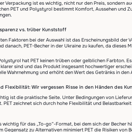
er Verpackung ist es wichtig, nicht nur den Preis, sondern a
hen PET und Polystyrol bestimmt Komfort, Aussehen und Zuv
ngen.
nsparenz vs. trüber Kunststoff
sten Faktoren bei der Auswahl ist das Erscheinungsbild der 
 danach, PET-Becher in der Ukraine zu kaufen, da dieses Ma
olystyrol hat PET keinen trüben oder gelblichen Farbton. Es
 klarer sind und das Produkt insgesamt hochwertiger ersche
uelle Wahrnehmung und erhöht den Wert des Getränks in den
nd Flexibilität: Wir vergessen Risse in den Händen des K
htig ist die praktische Seite. Unter Bedingungen von Lief
. PET zeichnet sich durch hohe Flexibilität und Belastbarkeit
s wichtig für das „To-go“-Format, bei dem sich der Becher 
 Im Gegensatz zu Alternativen minimiert PET die Risiken vo