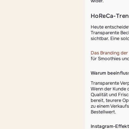
wider.
HoReCa-Trend
Heute entscheidet
Transparente Bech
sichtbar. Eine so
Das Branding der
für Smoothies und
Warum beeinfluss
Transparente Ver
Wenn der Kunde di
Qualität und Fris
bereit, teurere O
zu einem Verkaufs
Bestellwert.
Instagram-Effek