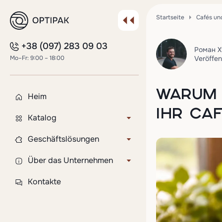
Startseite
Cafés un
+38 (097) 283 09 03
Роман Х
Mo–Fr: 9:00 – 18:00
Veröffen
WARUM 
Heim
IHR CA
Katalog
Deckel für Pappbecher
Geschäftslösungen
Plastikbecher
Kundenspezifisches Produkt
Über das Unternehmen
Becher für Sämlinge
Flexodruck auf Bechern
Lieferung und Zahlung
Kontakte
Becher zum Versiegeln
Gravuren auf den Deckeln
FAQ
Tortenverpackung
Abfüllung und individuelle
Blog