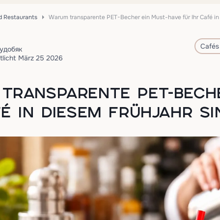
d Restaurants
Warum transparente PET-Becher ein Must-have für Ihr Café in 
Cafés
удобяк
tlicht März 25 2026
TRANSPARENTE PET-BECHE
FÉ IN DIESEM FRÜHJAHR SI