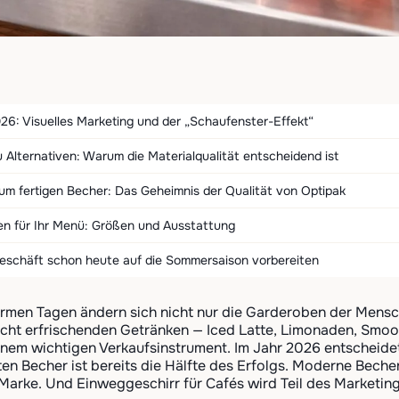
6: Visuelles Marketing und der „Schaufenster-Effekt“
u Alternativen: Warum die Materialqualität entscheidend ist
um fertigen Becher: Das Geheimnis der Qualität von Optipak
en für Ihr Menü: Größen und Ausstattung
 Geschäft schon heute auf die Sommersaison vorbereiten
armen Tagen ändern sich nicht nur die Garderoben der Men
icht erfrischenden Getränken — Iced Latte, Limonaden, Smoo
inem wichtigen Verkaufsinstrument. Im Jahr 2026 entscheidet 
en Becher ist bereits die Hälfte des Erfolgs. Moderne Becher 
Marke. Und Einweggeschirr für Cafés wird Teil des Marketi