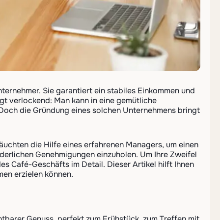
ternehmer. Sie garantiert ein stabiles Einkommen und
ngt verlockend: Man kann in eine gemütliche
. Doch die Gründung eines solchen Unternehmens bringt
bräuchten die Hilfe eines erfahrenen Managers, um einen
orderlichen Genehmigungen einzuholen. Um Ihre Zweifel
s Café-Geschäfts im Detail. Dieser Artikel hilft Ihnen
men erzielen können.
tbarer Genuss, perfekt zum Frühstück, zum Treffen mit