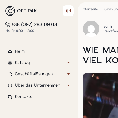
Startseite
Cafés un
+38 (097) 283 09 03
admin
Mo–Fr: 9:00 – 18:00
Veröffen
WIE MA
Heim
VIEL K
Katalog
Deckel für Pappbecher
Geschäftslösungen
Plastikbecher
Kundenspezifisches Produkt
Über das Unternehmen
Becher für Sämlinge
Flexodruck auf Bechern
Lieferung und Zahlung
Kontakte
Becher zum Versiegeln
Gravuren auf den Deckeln
FAQ
Tortenverpackung
Abfüllung und individuelle
Blog