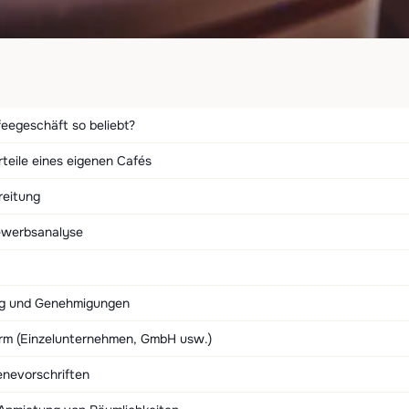
eegeschäft so beliebt?
rteile eines eigenen Cafés
reitung
ewerbsanalyse
g und Genehmigungen
rm (Einzelunternehmen, GmbH usw.)
enevorschriften