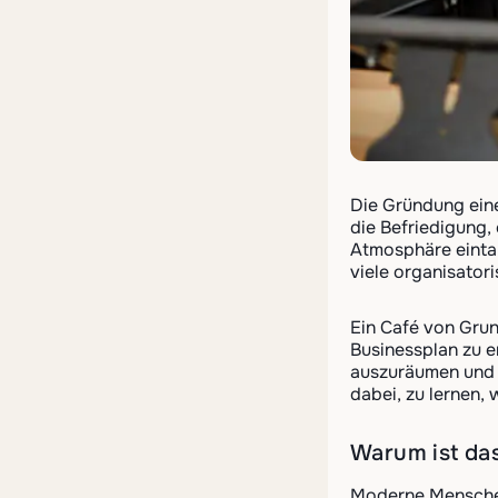
Die Gründung eine
die Befriedigung,
Atmosphäre eintau
viele organisator
Ein Café von Grun
Businessplan zu e
auszuräumen und d
dabei, zu lernen,
Warum ist das
Moderne Menschen 