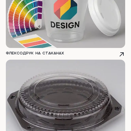
Флексодрук на стаканах