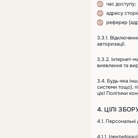
час доступу;
адресу сторі
реферер (адр
3.3.1. Відключен
авторизації.
3.3.2. Інтернет-
виявлення та вир
3.4. Будь-яка ін
системи тощо), п
цієї Політики кон
4. ЦІЛІ ЗБ
4.1. Персональні
4.1.1. Ідентифік