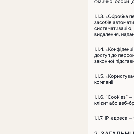
фізичної особи (
пакування
Блог
Тримачі для паличок суші
Пластикова банка для напоїв
1.1.3. «Обробка 
(станок)
засобів автомати
Термоформувальна плівка
систематизацію, 
Листовий пластик
видалення, надан
1.1.4. «Конфіден
доступ до персон
законної підстав
1.1.5. «Користув
компанії.
1.1.6. “Cookies”
клієнт або веб-б
1.1.7. IP-адреса
2. ЗАГАЛЬН