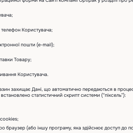
раційної форми на Сайті компанії Optipak у розділі про 
увача;
й телефон Користувача;
ктронної пошти (e-mail);
ставки Товару;
живання Користувача.
газин захищає Дані, що автоматично передаються в процес
х встановлено статистичний скрипт системи (“піксель”):
cookies;
ро браузер (або іншу програму, яка здійснює доступ до п