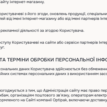
айту інтернет-магазину.
Користувачеві з його згоди, оновлень продукції, спеціальн
ей від імені Інтернет-магазину або від імені партнерів Ін
ня рекламної діяльності за згодою Користувача.
доступу Користувачеві на сайти або сервіси партнерів Інт
уг.
 ТА ТЕРМІНИ ОБРОБКИ ПЕРСОНАЛЬНОЇ ІНФ
рсональних даних Користувача здійснюється без обмеженн
ійних системах персональних даних з використанням засо
погоджується з тим, що Адміністрація сайту має право пе
жбам, організаціям поштового зв’язку, операторам елект
рмленого на Сайті компанії Optipak, включаючи доставку