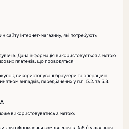
ин сайту Інтернет-магазину, які потребують
відувачів. Дана інформація використовується з метою
нсових платежів, що проводяться.
окупок, використовувані браузери та операційні
ятком випадків, передбачених у п.п. 5.2. та 5.3.
ЧА
 може використовуватись з метою:
зину, для оформлення замовлення та (або) укладання