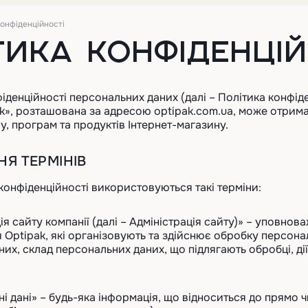
конфіденційності
ТИКА КОНФІДЕНЦІЙ
іденційності персональних даних (далі – Політика конфіден
k», розташована за адресою optipak.com.ua, може отрима
у, програм та продуктів Інтернет-магазину.
НЯ ТЕРМІНІВ
і конфіденційності використовуються такі терміни:
ація сайту компанії (далі – Адміністрація сайту)» – уповно
ія Optipak, які організовують та здійснює обробку персона
их, склад персональних даних, що підлягають обробці, ді
ьні дані» – будь-яка інформація, що відноситься до прямо