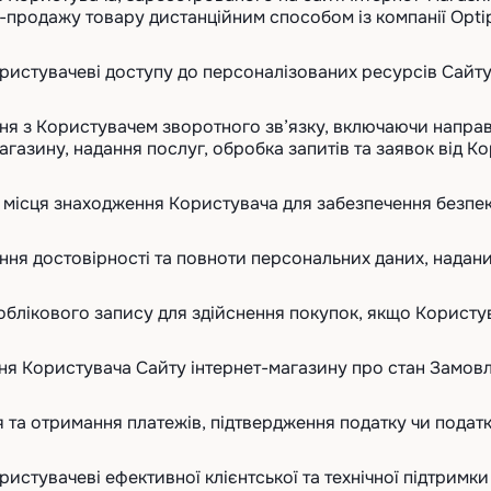
-продажу товару дистанційним способом із компанії Opti
ористувачеві доступу до персоналізованих ресурсів Сайту
ння з Користувачем зворотного зв’язку, включаючи напра
агазину, надання послуг, обробка запитів та заявок від К
я місця знаходження Користувача для забезпечення безпек
ення достовірності та повноти персональних даних, надан
 облікового запису для здійснення покупок, якщо Користу
ння Користувача Сайту інтернет-магазину про стан Замов
я та отримання платежів, підтвердження податку чи подат
ористувачеві ефективної клієнтської та технічної підтримк