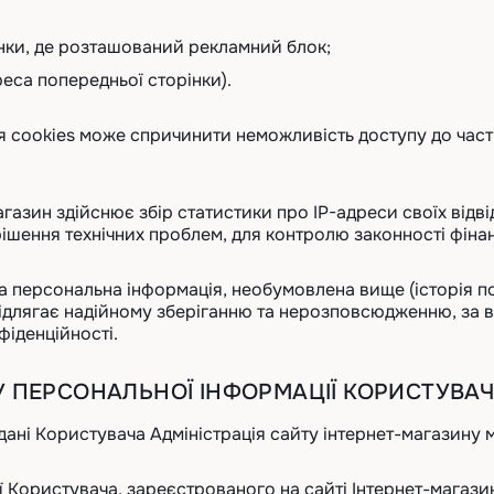
нки, де розташований рекламний блок;
еса попередньої сторінки).
ня cookies може спричинити неможливість доступу до част
магазин здійснює збір статистики про IP-адреси своїх від
ішення технічних проблем, для контролю законності фіна
ша персональна інформація, необумовлена вище (історія п
ідлягає надійному зберіганню та нерозповсюдженню, за вин
фіденційності.
ОРУ ПЕРСОНАЛЬНОЇ ІНФОРМАЦІЇ КОРИСТУВА
 дані Користувача Адміністрація сайту інтернет-магазину
ації Користувача, зареєстрованого на сайті Інтернет-мага