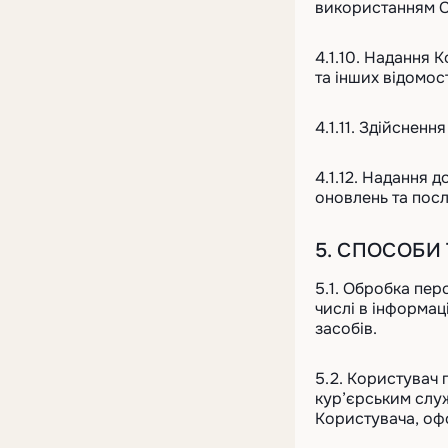
використанням С
4.1.10. Надання 
та інших відомост
4.1.11. Здійснен
4.1.12. Надання 
оновлень та посл
5. СПОСОБИ
5.1. Обробка пе
числі в інформац
засобів.
5.2. Користувач 
кур’єрським слу
Користувача, офо