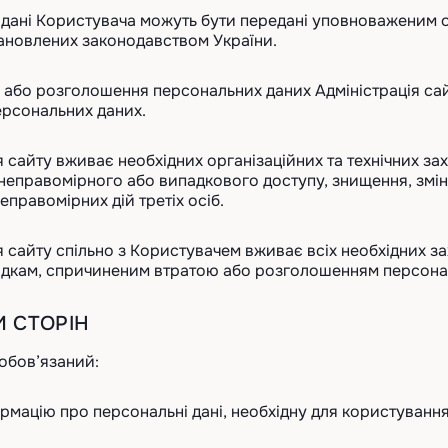
і дані Користувача можуть бути передані уповноваженим 
тановлених законодавством України.
ти або розголошення персональних даних Адміністрація с
рсональних даних.
ія сайту вживає необхідних організаційних та технічних за
неправомірного або випадкового доступу, знищення, змін
еправомірних дій третіх осіб.
ія сайту спільно з Користувачем вживає всіх необхідних з
ідкам, спричиненим втратою або розголошенням персона
И СТОРІН
зобов’язаний:
формацію про персональні дані, необхідну для користуванн