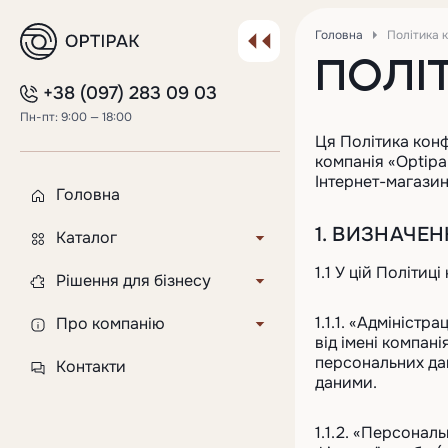
Головна
Політика 
ПОЛІ
+38 (097) 283 09 03
Пн-пт: 9:00 — 18:00
Ця Політика конф
компанія «Optipa
Інтернет-магазин
Головна
1. ВИЗНАЧЕН
Каталог
1.1 У цій Політиц
Кришки для паперових
Рішення для бізнесу
стаканів
Індивідуальний продукт
1.1.1. «Адміністр
Про компанію
Пластикові стакани
від імені компан
Флексодрук на стаканах
персональних дан
Доставка і оплата
Контакти
Стакани для розсади
даними.
Гравірування на кришках
FAQ
Стакани під запаювання
1.1.2. «Персонал
Фасування та індивідуальне
Відгуки
Пакування для тортів