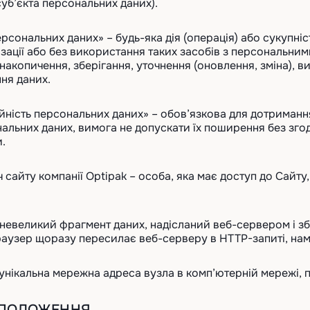
суб’єкта персональних даних).
персональних даних» – будь-яка дія (операція) або сукупні
зації або без використання таких засобів з персональни
накопичення, зберігання, уточнення (оновлення, зміна), 
ня даних.
ційність персональних даних» – обов’язкова для дотрима
альних даних, вимога не допускати їх поширення без згод
и.
ач сайту компанії Optipak – особа, яка має доступ до Сайт
 — невеликий фрагмент даних, надісланий веб-сервером і з
раузер щоразу пересилає веб-серверу в HTTP-запиті, нам
 — унікальна мережна адреса вузла в комп’ютерній мережі, 
І ПОЛОЖЕННЯ