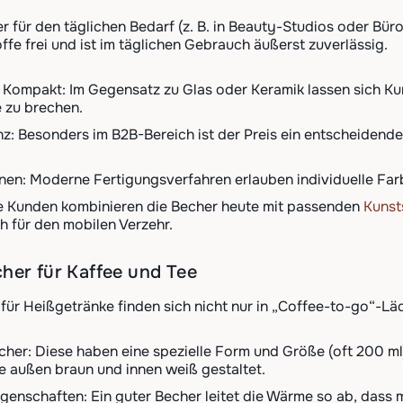
r für den täglichen Bedarf (z. B. in Beauty-Studios oder Bü
offe frei und ist im täglichen Gebrauch äußerst zuverlässig.
& Kompakt: Im Gegensatz zu Glas oder Keramik lassen sich K
 zu brechen.
nz: Besonders im B2B-Bereich ist der Preis ein entscheidende
en: Moderne Fertigungsverfahren erlauben individuelle Fa
e Kunden kombinieren die Becher heute mit passenden
Kunst
ch für den mobilen Verzehr.
her für Kaffee und Tee
für Heißgetränke finden sich nicht nur in „Coffee-to-go“-L
er: Diese haben eine spezielle Form und Größe (oft 200 ml)
ie außen braun und innen weiß gestaltet.
genschaften: Ein guter Becher leitet die Wärme so ab, dass m