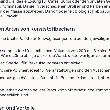
sind die ideale Lösung für Cafés, Büros oder den privaten Geb
d formstabil. Da sie in verschiedenen Größen und Farben erhä
von der Masse abzuheben. Dank moderner, biologisch abbaubar
ie Umwelt.
en Arten von Kunststoffbechern
eine breite Palette an Einweglösungen, die auf den jeweili
sserspender: Meist mit einem Volumen von 200 ml. Sie sind St
 Wandstärke ab – je dicker die Wand, desto weniger verformt
r: Speziell für Verkaufsautomaten entwickelt.
rößere Volumen, ideal für Veranstaltungen und den Ausschan
er aus geschäumtem Kunststoff: Besonders isolierend, aber s
obustheit werden bei der Produktion oft zusätzliche Kompon
bedenklich sind.
n und Vorteile