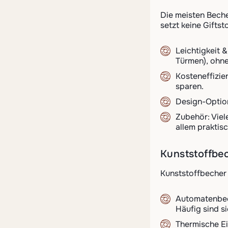
Die meisten Beche
setzt keine Giftst
Leichtigkeit 
Türmen), ohne
Kosteneffizie
sparen.
Design-Option
Zubehör: Viel
allem praktis
Kunststoffbec
Kunststoffbecher 
Automatenbech
Häufig sind s
Thermische Ei