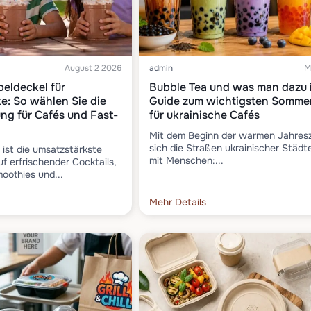
August 2 2026
admin
M
eldeckel für
Bubble Tea und was man dazu i
: So wählen Sie die
Guide zum wichtigsten Somme
ng für Cafés und Fast-
für ukrainische Cafés
Mit dem Beginn der warmen Jahresze
sich die Straßen ukrainischer Städt
ist die umsatzstärkste
mit Menschen:...
uf erfrischender Cocktails,
oothies und...
Mehr Details