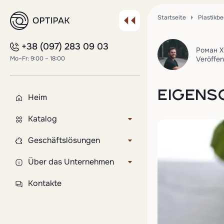
Startseite
Plastikb
+38 (097) 283 09 03
Роман Х
Mo–Fr: 9:00 – 18:00
Veröffen
EIGENS
Heim
Katalog
Deckel für Pappbecher
Geschäftslösungen
Plastikbecher
Kundenspezifisches Produkt
Über das Unternehmen
Becher für Sämlinge
Flexodruck auf Bechern
Lieferung und Zahlung
Kontakte
Becher zum Versiegeln
Gravuren auf den Deckeln
FAQ
Tortenverpackung
Abfüllung und individuelle
Blog