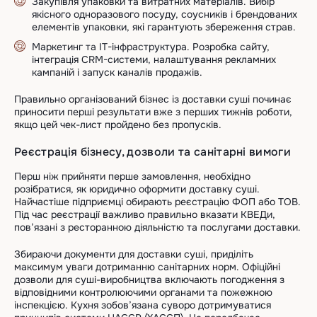
Закупівля упаковки та витратних матеріалів. Вибір
якісного одноразового посуду, соусників і брендованих
елементів упаковки, які гарантують збереження страв.
Маркетинг та ІТ-інфраструктура. Розробка сайту,
інтеграція CRM-системи, налаштування рекламних
кампаній і запуск каналів продажів.
Правильно організований бізнес із доставки суші починає
приносити перші результати вже з перших тижнів роботи,
якщо цей чек-лист пройдено без пропусків.
Реєстрація бізнесу, дозволи та санітарні вимоги
Перш ніж прийняти перше замовлення, необхідно
розібратися, як юридично оформити доставку суші.
Найчастіше підприємці обирають реєстрацію ФОП або ТОВ.
Під час реєстрації важливо правильно вказати КВЕДи,
пов’язані з ресторанною діяльністю та послугами доставки.
Збираючи документи для доставки суші, приділіть
максимум уваги дотриманню санітарних норм. Офіційні
дозволи для суші-виробництва включають погодження з
відповідними контролюючими органами та пожежною
інспекцією. Кухня зобов’язана суворо дотримуватися