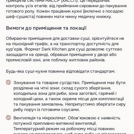
принципів системи HACCP (ХАССП). Це передбачає
контроль усіх етапів: від приймання сировини до пакування
готового ролу. Кожен працівник кухні (включно з посадою
шеф-сушиста) повинен мати чинну медичну книжку.
Вимоги до приміщення та локації
Обираючи приміщення для доставки суші, орієнтуйтеся не
на пішохідний трафік, а на транспортну доступність для
кур’єрів. Формат Dark Kitchen для суші дозволяє суттєво
заощадити на оренді, обравши приміщення у дворі або
промисловій зоні, але поблизу житлових районів.
Будь-яка суші-кухня повинна відповідати стандартам:
Зонування та товарне сусідство. Приміщення має бути
розділене на чіткі зони: склад сухого зберігання,
холодильна зона для риби, зона заготівлі, гарячий і
холодний цехи, а також окреме місце для комплектації
та пакування замовлень. Неприпустимо зберігати сиру
рибу поруч із готовими соусами.
Вентиляція та мікроклімат. Обов’язковою є наявність
потужної припливно-витяжної вентиляції.
Температурний режим на робочому місці повинен
суворо контролюватися, щоб сира риба не піддавалася