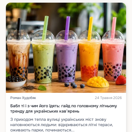
Роман Худобяк
24 Травня 2026
Бабл ті і з чим його їдять: гайд по головному літньому
тренду для українських кав’ярень
З приходом тепла вулиці українських міст знову
наповнюються людьми: відкриваються літні тераси,
оживають парки, починаються...