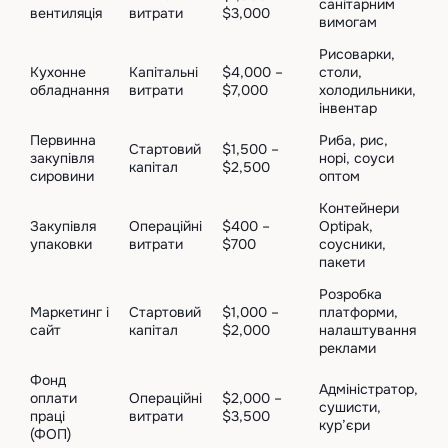
санітарним
вентиляція
витрати
$3,000
вимогам
Рисоварки,
Кухонне
Капітальні
$4,000 –
столи,
обладнання
витрати
$7,000
холодильники,
інвентар
Первинна
Риба, рис,
Стартовий
$1,500 –
закупівля
норі, соуси
капітал
$2,500
сировини
оптом
Контейнери
Закупівля
Операційні
$400 –
Optipak,
упаковки
витрати
$700
соусники,
пакети
Розробка
Маркетинг і
Стартовий
$1,000 –
платформи,
сайт
капітал
$2,000
налаштування
реклами
Фонд
Адміністратор,
оплати
Операційні
$2,000 –
сушисти,
праці
витрати
$3,500
кур’єри
(ФОП)