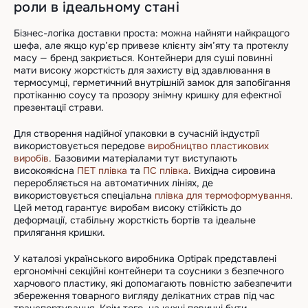
роли в ідеальному стані
Бізнес-логіка доставки проста: можна найняти найкращого
шефа, але якщо кур’єр привезе клієнту зім’яту та протеклу
масу — бренд закриється. Контейнери для суші повинні
мати високу жорсткість для захисту від здавлювання в
термосумці, герметичний внутрішній замок для запобігання
протіканню соусу та прозору знімну кришку для ефектної
презентації страви.
Для створення надійної упаковки в сучасній індустрії
використовується передове
виробництво пластикових
виробів
. Базовими матеріалами тут виступають
високоякісна
ПЕТ плівка
та
ПС плівка
. Вихідна сировина
переробляється на автоматичних лініях, де
використовується спеціальна
плівка для термоформування
.
Цей метод гарантує виробам високу стійкість до
деформації, стабільну жорсткість бортів та ідеальне
прилягання кришки.
У каталозі українського виробника Optipak представлені
ергономічні секційні контейнери та соусники з безпечного
харчового пластику, які допомагають повністю забезпечити
збереження товарного вигляду делікатних страв під час