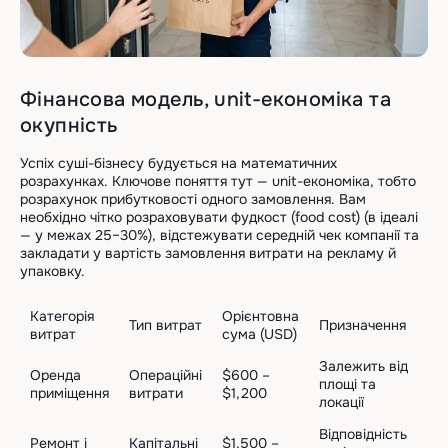
Фінансова модель, unit-економіка та
окупність
Успіх суші-бізнесу будується на математичних
розрахунках. Ключове поняття тут — unit-економіка, тобто
розрахунок прибутковості одного замовлення. Вам
необхідно чітко розраховувати фудкост (food cost) (в ідеалі
— у межах 25–30%), відстежувати середній чек компанії та
закладати у вартість замовлення витрати на рекламу й
упаковку.
Категорія
Орієнтовна
Тип витрат
Призначення
витрат
сума (USD)
Залежить від
Оренда
Операційні
$600 –
площі та
приміщення
витрати
$1,200
локації
Відповідність
Ремонт і
Капітальні
$1,500 –