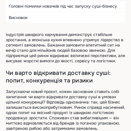
Головні помилки новачків під час запуску суші-бізнесу
Висновок
Індустрія швидкого харчування демонструє стабільне
зростання, а японська кухня впевнено утримує лідерство в
сегменті замовлень. Бажання замовити апетитний сет на
вечір стало для мільйонів людей базовою звичкою. Для
підприємця цей ринок відкриває величезні перспективи, але
висуває жорсткі вимоги до якості, сервісу та логістики.
Чи варто відкривати доставку суші:
попит, конкуренція та ризики
Запускаючи новий проєкт, кожен засновник ставить собі
запитання: чи варто відкривати доставку суші в умовах
щільної конкуренції? Відповідь однозначна: так, цей бізнес
залишається високоприбутковим. Ринок справді насичений,
однак попит на якісний продукт із швидкою логістикою
продовжує зростати. Споживач став вибагливішим — він
миттєво відмовляється від брендів із поганою упаковкою,
завітреною рибою або затримками замовлень.