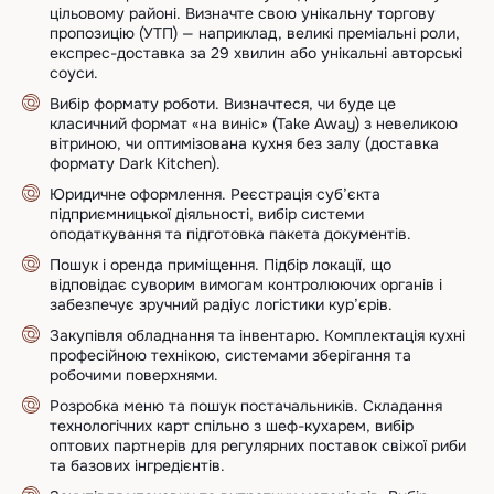
цільовому районі. Визначте свою унікальну торгову
пропозицію (УТП) — наприклад, великі преміальні роли,
експрес-доставка за 29 хвилин або унікальні авторські
соуси.
Вибір формату роботи. Визначтеся, чи буде це
класичний формат «на виніс» (Take Away) з невеликою
вітриною, чи оптимізована кухня без залу (доставка
формату Dark Kitchen).
Юридичне оформлення. Реєстрація суб’єкта
підприємницької діяльності, вибір системи
оподаткування та підготовка пакета документів.
Пошук і оренда приміщення. Підбір локації, що
відповідає суворим вимогам контролюючих органів і
забезпечує зручний радіус логістики кур’єрів.
Закупівля обладнання та інвентарю. Комплектація кухні
професійною технікою, системами зберігання та
робочими поверхнями.
Розробка меню та пошук постачальників. Складання
технологічних карт спільно з шеф-кухарем, вибір
оптових партнерів для регулярних поставок свіжої риби
та базових інгредієнтів.