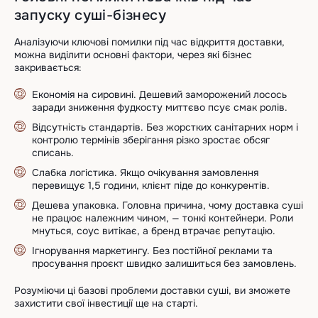
запуску суші-бізнесу
Аналізуючи ключові помилки під час відкриття доставки,
можна виділити основні фактори, через які бізнес
закривається:
Економія на сировині. Дешевий заморожений лосось
заради зниження фудкосту миттєво псує смак ролів.
Відсутність стандартів. Без жорстких санітарних норм і
контролю термінів зберігання різко зростає обсяг
списань.
Слабка логістика. Якщо очікування замовлення
перевищує 1,5 години, клієнт піде до конкурентів.
Дешева упаковка. Головна причина, чому доставка суші
не працює належним чином, — тонкі контейнери. Роли
мнуться, соус витікає, а бренд втрачає репутацію.
Ігнорування маркетингу. Без постійної реклами та
просування проєкт швидко залишиться без замовлень.
Розуміючи ці базові проблеми доставки суші, ви зможете
захистити свої інвестиції ще на старті.