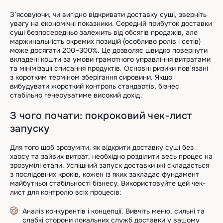
З’ясовуючи, чи вигідно відкривати доставку суші, зверніть
увагу на економічні показники. Середній прибуток доставки
суші безпосередньо залежить від обсягів продажів, але
маржинальність окремих позицій (особливо ролів і сетів)
може досягати 200–300%. Це дозволяє швидко повернути
вкладені кошти за умови грамотного управління витратами
та мінімізації списання продуктів. Основні ризики пов’язані
з коротким терміном зберігання сировини. Якщо
вибудувати жорсткий контроль стандартів, бізнес
стабільно генеруватиме високий дохід.
З чого почати: покроковий чек-лист
запуску
Для того щоб зрозуміти, як відкрити доставку суші без
хаосу та зайвих витрат, необхідно розділити весь процес на
зрозумілі етапи. Успішний запуск доставки їжі складається
з послідовних кроків, кожен із яких закладає фундамент
майбутньої стабільності бізнесу. Використовуйте цей чек-
лист для контролю всіх процесів:
Аналіз конкурентів і концепції. Вивчіть меню, сильні та
слабкі сторони локальних служб доставки у вашому