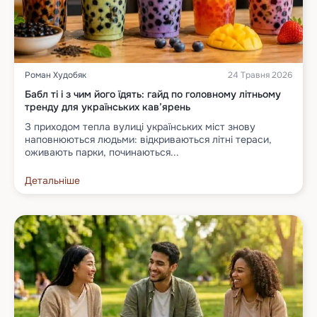
Роман Худобяк
24 Травня 2026
Бабл ті і з чим його їдять: гайд по головному літньому
тренду для українських кав’ярень
З приходом тепла вулиці українських міст знову
наповнюються людьми: відкриваються літні тераси,
оживають парки, починаються...
Детальніше